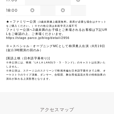
18:00
◎
◎
★＝ファミリー公演
（3歳未満膝上鑑賞無料。座席が必要な場合はチケット
をご購入ください。）※その他公演は未就学児入場不可
ファミリー公演へ3歳未満のお子様とご来場されるお客様は下記UR
Lをご確認の上、ご来場くださいませ。
https://stage.parco.jp/blog/detail/2956
※＝スペシャル・オープニングMCとして柿澤勇人出演（8月19日
(金)13時開演の回のみ）
[英語上映（日本語字幕有り)]
※本公演には、映画「LA LA LAND(ラ・ラ・ランド)」のキャストは出演いた
しません。
※本公演は、ステージ上のスクリーンで映画本編を日本語字幕付きで上映、オ
ーケストラのライブ演奏、ダンサー、合唱団、舞台用低温花火等の特殊効果の
演出が加わる上演形態となります。
アクセスマップ