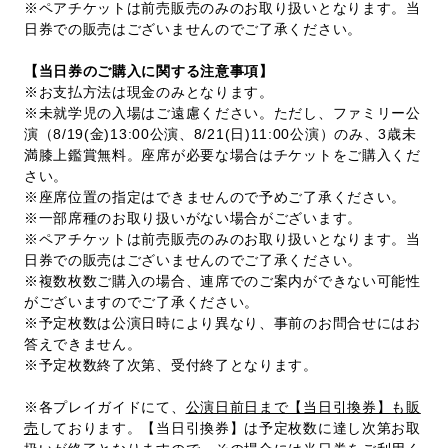
※ペアチケットは前売販売のみのお取り扱いとなります。当
日券での販売はございませんのでご了承ください。
【当日券のご購入に関する注意事項】
※お支払方法は現金のみとなります。
※未就学児の入場はご遠慮ください。ただし、ファミリー公
演（8/19(金)13:00公演、8/21(日)11:00公演）のみ、3歳未
満膝上鑑賞無料。座席が必要な場合はチケットをご購入くだ
さい。
※座席位置の指定はできませんので予めご了承ください。
※一部席種のお取り扱いがない場合がございます。
※ペアチケットは前売販売のみのお取り扱いとなります。当
日券での販売はございませんのでご了承ください。
※複数枚数ご購入の場合、連席でのご案内ができない可能性
がございますのでご了承ください。
※予定枚数は公演日時により異なり、事前のお問合せにはお
答えできません。
※予定枚数終了次第、受付終了となります。
※各プレイガイドにて、
公演日前日まで【当日引換券】も販
売
しております。【当日引換券】は予定枚数に達し次第お取