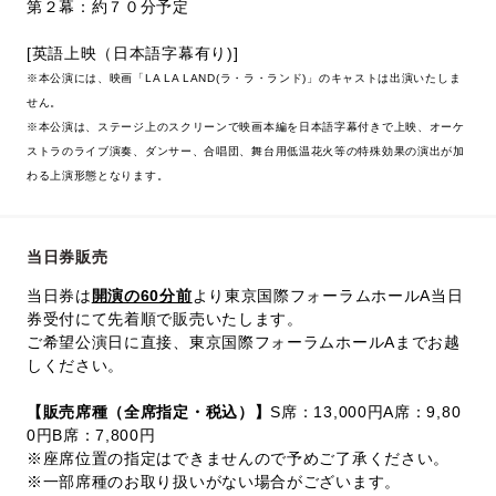
第２幕：約７０分予定
[英語上映（日本語字幕有り)]
※本公演には、映画「LA LA LAND(ラ・ラ・ランド)」のキャストは出演いたしま
せん。
※本公演は、ステージ上のスクリーンで映画本編を日本語字幕付きで上映、オーケ
ストラのライブ演奏、ダンサー、合唱団、舞台用低温花火等の特殊効果の演出が加
わる上演形態となります。
当日券販売
当日券は
開演の60分前
より東京国際フォーラムホールA当日
券受付にて先着順で販売いたします。
ご希望公演日に直接、東京国際フォーラムホールAまでお越
しください。
【販売席種（全席指定・税込）】
S席：13,000円A席：9,80
0円B席：7,800円
※座席位置の指定はできませんので予めご了承ください。
※一部席種のお取り扱いがない場合がございます。