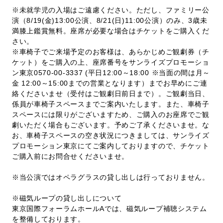
※未就学児の入場はご遠慮ください。ただし、ファミリー公
演（8/19(金)13:00公演、8/21(日)11:00公演）のみ、3歳未
満膝上鑑賞無料。座席が必要な場合はチケットをご購入くだ
さい。
※車椅子でご来場予定のお客様は、あらかじめご観劇券（チ
ケット）をご購入の上、座席番号をサンライズプロモーショ
ン東京0570-00-3337 (平日12:00～18:00 ※当面の間は月～
金 12:00～15:00までの営業となります）までお早めにご連
絡くださいませ（受付はご観劇日前日まで）。ご観劇当日、
係員が車椅子スペースまでご案内いたします。また、車椅子
スペースには限りがございますため、ご購入のお座席でご観
劇いただく場合もございます。予めご了承くださいませ。な
お、車椅子スペースの空き状況につきましては、サンライズ
プロモーション東京にてご案内しておりますので、チケット
ご購入前にお問合せくださいませ。
※当公演ではオペラグラスの貸し出しは行っておりません。
※磁気ループの貸し出しについて
東京国際フォーラムホールAでは、磁気ループ補聴システム
を整備しております。