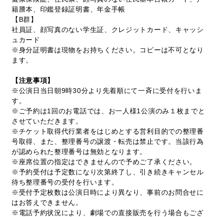
籍謄本、印鑑登録証明書、年金手帳
【B群】
社員証、顔写真のない学生証、クレジットカード、キャッシ
ュカード
※身分証明書は現物をお持ちください。コピーは不可となり
ます。
【注意事項】
※公演日当日朝9時30分より先着順にて一斉に受付を行いま
す。
※ご予約は1回のお電話では、お一人様1公演のみ１枚までと
させていただきます。
※チケット取得代行業者をはじめとする営利目的での整理番
号取得、また、整理番号の譲渡・転売は禁止です。当該行為
が認められた整理番号は無効となります。
※座席位置の指定はできませんので予めご了承ください。
※予約受付は予定数になり次第終了し、引き続きキャンセル
待ち整理番号の受付を行います。
※受付予定枚数は公演日時により異なり、事前のお問合せに
はお答えできません。
※電話予約状況により、劇場での直接販売を行う場合もござ