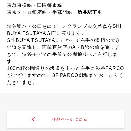
東急東横線・田園都市線
東京メトロ銀座線・半蔵門線
渋谷駅
下車
渋谷駅ハチ公口を出て、スクランブル交差点をSHI
BUYA TSUTAYA方面に渡ります。
SHIBUYA TSUTAYAに向かって右手の道幅の大き
い道を直進し、西武百貨店のA・B館の前を通りす
ぎて、渋谷モディの手前で公園通りへと左折しま
す。
100m程公園通りの坂道を上った左手に渋谷PARCO
がございますので、8F PARCO劇場までお上がりく
ださいませ。
作品ページに戻る