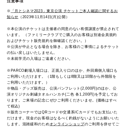
注意事項
※
「月とシネマ2023」東京公演 チケットご本人確認に関するお
知らせ
（2023年11月14日(月)公開）
※本公演のチケットは主催者の同意のない有償譲渡が禁止されて
います。 （ファミリークラブでご購入のお客様は別途会員規約
およびチケット販売規約を御確認ください。）
※公演が中止となる場合を除き、お客様のご事情によるチケット
の払い戻しはいたしません。
※未就学児の入場はご遠慮ください。
※PARCO劇場入場口は、正面入り口のほか、外回廊側入場口も
ご利用いただけます。（1階もしくは8階又は10階から外階段を
ご利用いただけます。）
※物品・グッズ販売は、公演パンフレット(2,000円)のほか、公
演オリジナル刺繍タオルハンカチ(二色 各1,200円)を予定してお
ります。ご来場の記念にぜひご利用くださいませ。(価格はすべ
て税込)
※販売コーナーではQRコードや交通系ICカードでもお支払いた
だけます。現金のお客様はなるべく釣銭がないようにお願いいた
します。混雑緩和のため
オンラインショップ
のご利用を併せてご