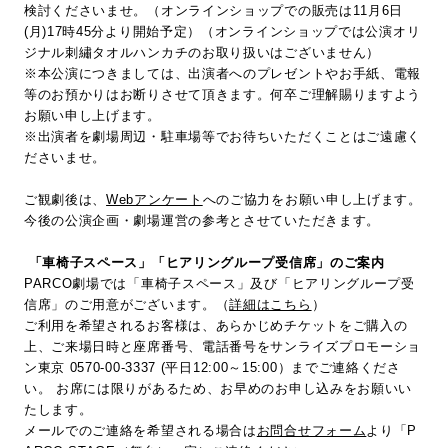
検討くださいませ。（オンラインショップでの販売は11月6日
(月)17時45分より開始予定）（オンラインショップでは公演オリ
ジナル刺繡タオルハンカチのお取り扱いはございません）
※本公演につきましては、出演者へのプレゼントやお手紙、電報
等のお預かりはお断りさせて頂きます。何卒ご理解賜りますよう
お願い申し上げます。
※出演者を劇場周辺・駐車場等でお待ちいただくことはご遠慮く
ださいませ。
ご観劇後は、
Webアンケート
へのご協力をお願い申し上げます。
今後の公演企画・劇場運営の参考とさせていただきます。
「車椅子スペース」「ヒアリングループ受信席」のご案内
PARCO劇場では「車椅子スペース」及び「ヒアリングループ受
信席」のご用意がございます。（
詳細はこちら
）
ご利用を希望されるお客様は、あらかじめチケットをご購入の
上、ご来場日時と座席番号、電話番号をサンライズプロモーショ
ン東京 0570-00-3337 (平日12:00～15:00）までご連絡くださ
い。 お席には限りがあるため、お早めのお申し込みをお願いい
たします。
メールでのご連絡を希望される場合は
お問合せフォーム
より「P