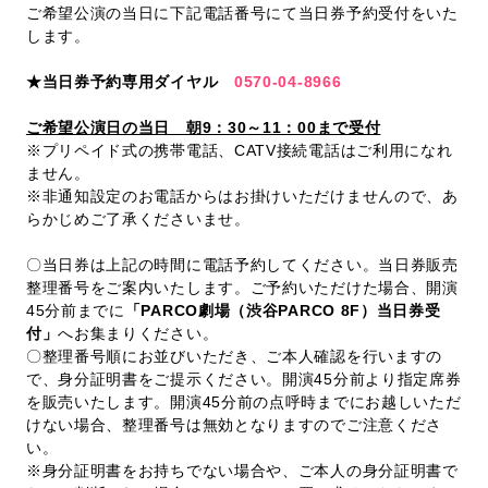
ご希望公演の当日に下記電話番号にて当日券予約受付をいた
します。
★当日券予約専用ダイヤル
0570-04-8966
ご希望公演日の当日 朝9：30～11：00まで受付
※プリペイド式の携帯電話、CATV接続電話はご利用になれ
ません。
※非通知設定のお電話からはお掛けいただけませんので、あ
らかじめご了承くださいませ。
〇当日券は上記の時間に電話予約してください。当日券販売
整理番号をご案内いたします。ご予約いただけた場合、開演
45分前までに
「PARCO劇場（渋谷PARCO 8F）当日券受
付」
へお集まりください。
〇整理番号順にお並びいただき、ご本人確認を行いますの
で、身分証明書をご提示ください。開演45分前より指定席券
を販売いたします。開演45分前の点呼時までにお越しいただ
けない場合、整理番号は無効となりますのでご注意くださ
い。
※身分証明書をお持ちでない場合や、ご本人の身分証明書で