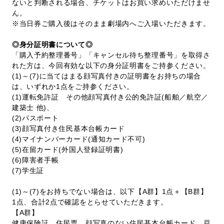
ないと判断される場合、チケットはお買い求めいただけませ
ん。
※当日券ご購入後はそのまま劇場内へご入場いただきます。
◎身分証明書について◎
「購入予約整理番号」「キャンセル待ち整理番号」を取得さ
れた方は、今回有効な以下の身分証明書をご持参ください。
(1)～(7)に当てはまる顔写真付きの証明書をお持ちの場合
は、いずれか1点をご持参ください。
(1)運転免許証 その他顔写真付き公的免許証(船舶／航空／
建築士 他)、
(2)パスポート
(3)顔写真付き住民基本台帳カード
(4)マイナンバーカード(通知カード不可)
(5)在留カード(外国人登録証明書)
(6)障害者手帳
(7)学生証
(1)～(7)をお持ちでない場合は、以下【A群】1点＋【B群】
1点、合計2点で確認をとらせていただきます。
【A群】
健康保険証、住民票、顔写真のない住民基本台帳カード、戸