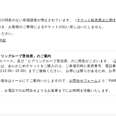
者の同意のない有償譲渡が禁止されています。（
チケット転売禁止に関
除き、お客様のご事情によるチケットの払い戻しはいたしません。
ください。
本約款
アリングループ受信席」のご案内
子スペース」及び「ヒアリングループ受信席」のご用意がございます。（
様は、あらかじめチケットをご購入の上、ご来場日時と座席番号、電話番
37 (平日12:00～15:00）までご連絡ください。 お席には限りがあるため
い場合はメールにてご案内いたしますので、
お問合せフォーム
より「PAR
合、お電話でのお問合せよりもお返事までにお時間を頂戴いたします。