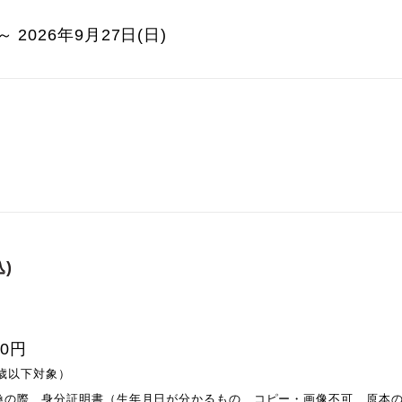
～ 2026年9月27日(日)
)
00円
0歳以下対象）
換の際、身分証明書（生年月日が分かるもの、コピー・画像不可、原本