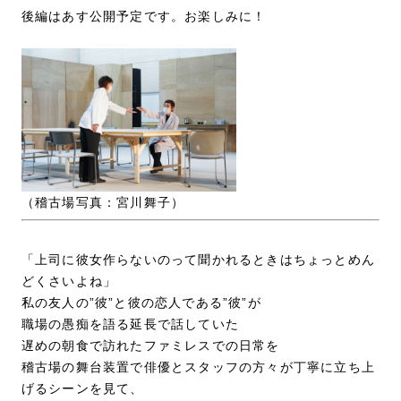
後編はあす公開予定です。お楽しみに！
（稽古場写真：宮川舞子）
「上司に彼女作らないのって聞かれるときはちょっとめん
どくさいよね」
私の友人の”彼”と彼の恋人である”彼”が
職場の愚痴を語る延長で話していた
遅めの朝食で訪れたファミレスでの日常を
稽古場の舞台装置で俳優とスタッフの方々が丁寧に立ち上
げるシーンを見て、