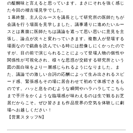
の醍醐味と言えると思っています。まさにそれを強く感じ
た今回の稽古場見学でした。
１幕終盤、主人公ルースを議長として研究所の医師たちが
会議を行う場面を見学しました。議事通りに進めたいルー
スとは裏腹に医師たちは議論を遮って思い思いに意見を主
張し、論点が次々と変わっていきます。複数人が登場する
場面なので戯曲を読んでいる時には想像しにくかったので
すが、目の前で演じられることによって登場人物の個性や
関係性が可視化され、様々な思惑が交錯する研究所という
図の面白味をより一層感じられるようになりました。ま
た、議論での激しい台詞の応酬によって生み出されるスピ
ード感、緊張感もその場に居合わせて初めて体感できるも
のです。ハッと息をのむような瞬間やハラハラしてこちら
まで手汗をかくような臨場感が味わえるのは生で観るお芝
居だからこそ。ぜひ皆さまも作品世界の空気を体験しに劇
場へお越しください！
【営業スタッフN】