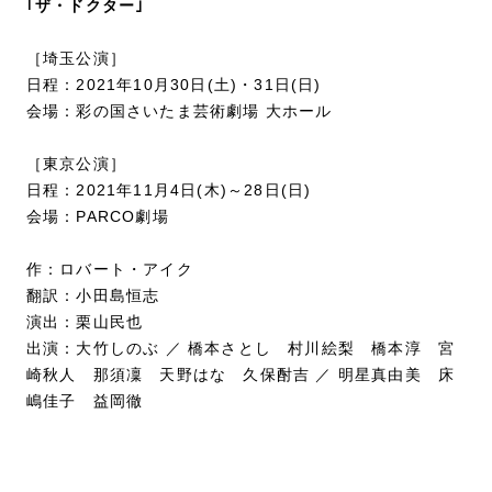
｢ザ・ドクター｣
［埼玉公演］
日程：2021年10月30日(土)・31日(日)
会場：彩の国さいたま芸術劇場 大ホール
［東京公演］
日程：2021年11月4日(木)～28日(日)
会場：PARCO劇場
作：ロバート・アイク
翻訳：小田島恒志
演出：栗山民也
出演：大竹しのぶ ／ 橋本さとし 村川絵梨 橋本淳 宮
崎秋人 那須凜 天野はな 久保酎吉 ／ 明星真由美 床
嶋佳子 益岡徹