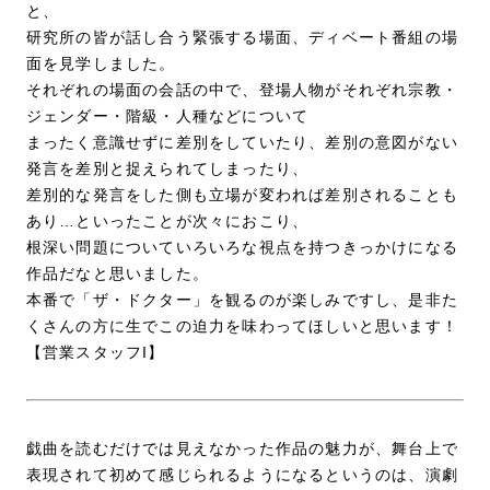
と、
研究所の皆が話し合う緊張する場面、ディベート番組の場
面を見学しました。
それぞれの場面の会話の中で、登場人物がそれぞれ宗教・
ジェンダー・階級・人種などについて
まったく意識せずに差別をしていたり、差別の意図がない
発言を差別と捉えられてしまったり、
差別的な発言をした側も立場が変われば差別されることも
あり…といったことが次々におこり、
根深い問題についていろいろな視点を持つきっかけになる
作品だなと思いました。
本番で「ザ・ドクター」を観るのが楽しみですし、是非た
くさんの方に生でこの迫力を味わってほしいと思います！
【営業スタッフI】
戯曲を読むだけでは見えなかった作品の魅力が、舞台上で
表現されて初めて感じられるようになるというのは、演劇