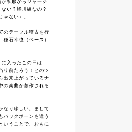
員が私服からジャージ
くない？蜷川組なの？
じゃない）。
てのテーブル稽古を行
、種石幸也（ベース）
目に入ったこの日は
当り前だろう！とのツ
ら出来上がっているナ
中の楽曲が創作される
かなり珍しい。まして
もバックボーンも違う
ということで、おもに