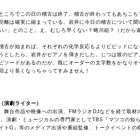
ところでこの日の稽古は終了。稽古が終わってもあちこち
距離は確実に縮まっている。岩井に今日の稽古について聞
らい」とのこと。え、むしろ早くない？蜷川組？（だから
稽古が始まれば、それぞれの化学反応もよりビビッドにな
うとしたら、岩井がピアノを弾きだした。じつは彼のピア
ピソードがあるのだが、既にオーダーの文字数をかなりオ
回より長くなっちゃってすみません！
（演劇ライター）
、舞台作品や映像への出演、FMラジオDJなどを経て取材
0本。演劇・ミュージカルの専門家としてTBS『マツコの知
イトG』等のメディア出演や番組監修、トークイベントの