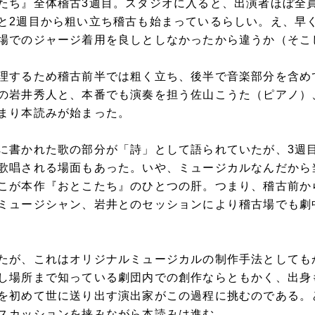
たち』全体稽古3週目。スタジオに入ると、出演者ほぼ全
と2週目から粗い立ち稽古も始まっているらしい。え、早
場でのジャージ着用を良しとしなかったから違うか（そこ
理するため稽古前半では粗く立ち、後半で音楽部分を含め
の岩井秀人と、本番でも演奏を担う佐山こうた（ピアノ）
まり本読みが始まった。
に書かれた歌の部分が「詩」として語られていたが、3週
歌唱される場面もあった。いや、ミュージカルなんだから
こが本作『おとこたち』のひとつの肝。つまり、稽古前か
ミュージシャン、岩井とのセッションにより稽古場でも劇
たが、これはオリジナルミュージカルの制作手法としても
し場所まで知っている劇団内での創作ならともかく、出身
を初めて世に送り出す演出家がこの過程に挑むのである。
スカッションを挟みながら本読みは進む。