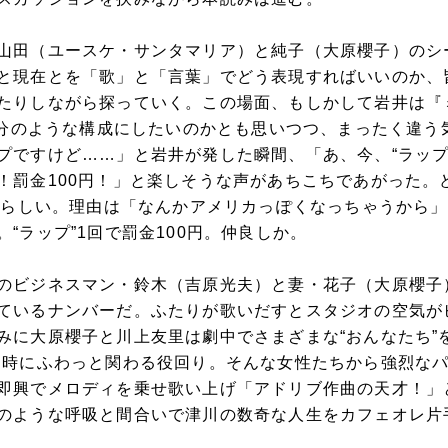
山田（ユースケ・サンタマリア）と純子（大原櫻子）のシ
と現在とを「歌」と「言葉」でどう表現すればいいのか、
たりしながら探っていく。この場面、もしかして岩井は『
ve」後半部分のような構成にしたいのかとも思いつつ、まったく違
プですけど……」と岩井が発した瞬間、「あ、今、“ラップ
！罰金100円！」と楽しそうな声があちこちであがった。
ードらしい。理由は「なんかアメリカっぽくなっちゃうから
“ラップ”1回で罰金100円。仲良しか。
のビジネスマン・鈴木（吉原光夫）と妻・花子（大原櫻子
ているナンバーだ。ふたりが歌いだすとスタジオの空気が
みに大原櫻子と川上友里は劇中でさまざまな“おんなたち”
、時にふわっと関わる役回り。そんな女性たちから強烈な
即興でメロディを乗せ歌い上げ「アドリブ作曲の天才！」
のような呼吸と間合いで津川の数奇な人生をカフェオレ片