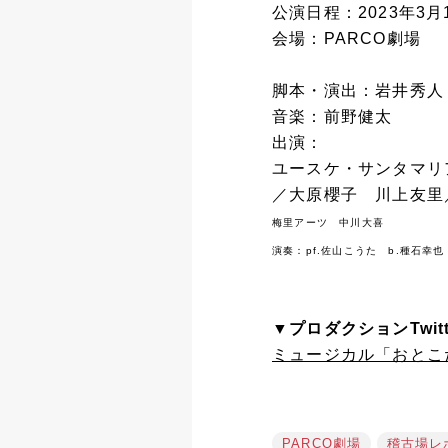
公演日程：2023年3月1
会場：PARCO劇場
脚本・演出：岩井秀人
音楽：前野健太
出演：
ユースケ・サンタマ
／大原櫻子 川上友里
梅里アーツ 中川大喜
演奏：pf.佐山こうた b.種石幸也
▼プロダクションTwit
ミュージカル「おとこたち」公
PARCO劇場
稽古場レ