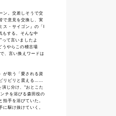
ーン。交差しそうで交
皆で意見を交換し、実
ミス・サイゴン』の「I
う気もする。そんな中
”って言いましたよ
どうやらこの稽古場
」で、言い換えワードは
）が歌う「愛される資
ビリビリと震える……
を演じ分け、“おとこた
パンチを浴びる森田役の
と拍手を浴びていた。
手に駆け抜けていく。