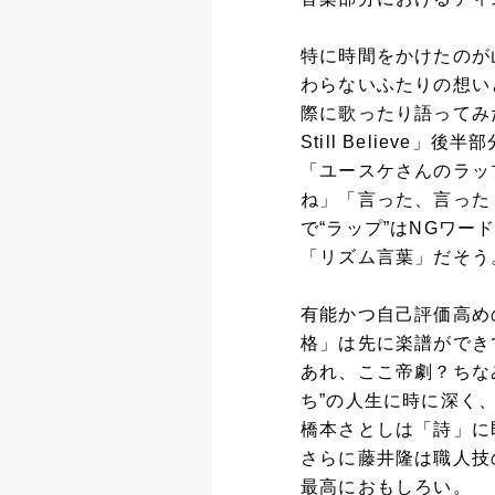
特に時間をかけたのが
わらないふたりの想い
際に歌ったり語ってみ
Still Belie
「ユースケさんのラッ
ね」「言った、言った
で“ラップ”はNGワ
「リズム言葉」だそう。
有能かつ自己評価高め
格」は先に楽譜ができ
あれ、ここ帝劇？ちな
ち”の人生に時に深く
橋本さとしは「詩」に
さらに藤井隆は職人技
最高におもしろい。