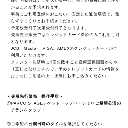
・販売開始時はアクセスが集中し、画面の遷移に時間がか
かることが予想されます。
事前にご利用登録をおこない、安定した通信環境で、焦
らずゆっくりとお手続きください。
・予定枚数終了次第受付終了となります。
・先着先行販売ではクレジットカード決済のみご利用可能
となります。
JCB、Master、VISA、AMEXのクレジットカードがご
利用いただけます。
クレジット決済時に3回失敗すると座席選択画面からや
り直しとなりますので、予めクレジットカードの情報を
お手元にご用意の上、正確にお申し込みください。
＜先着先行販売 操作手順＞
①
PARCO STAGEチケットトップページ
より
ご希望公演の
チラシ
をタップ！
②ご希望の
公演日時のタイル
を選択してください。