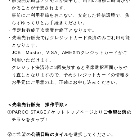
・販売開始時はアクセスが集中し、画面の遷移に時間がか
かることが予想されます。
事前にご利用登録をおこない、安定した通信環境で、焦
らずゆっくりとお手続きください。
・予定枚数終了次第受付終了となります。
・先着先行販売ではクレジットカード決済のみご利用可能
となります。
JCB、Master、VISA、AMEXのクレジットカードがご
利用いただけます。
クレジット決済時に3回失敗すると座席選択画面からや
り直しとなりますので、予めクレジットカードの情報を
お手元にご用意の上、正確にお申し込みください。
＜先着先行販売 操作手順＞
①
PARCO STAGEチケットトップページ
より
ご希望公演の
チラシ
をタップ！
②ご希望の
公演日時のタイル
を選択してください。