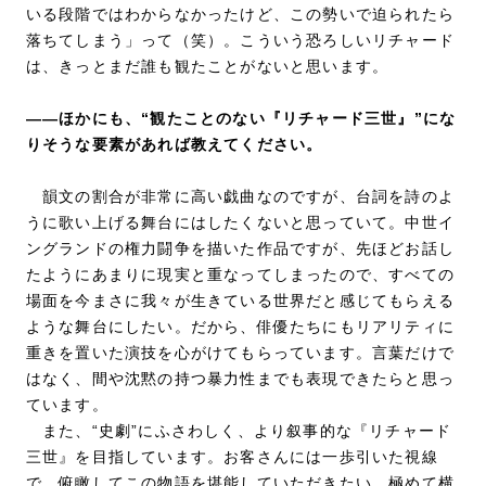
いる段階ではわからなかったけど、この勢いで迫られたら
落ちてしまう」って（笑）。こういう恐ろしいリチャード
は、きっとまだ誰も観たことがないと思います。
――ほかにも、“観たことのない『リチャード三世』”にな
りそうな要素があれば教えてください。
韻文の割合が非常に高い戯曲なのですが、台詞を詩のよ
うに歌い上げる舞台にはしたくないと思っていて。中世イ
ングランドの権力闘争を描いた作品ですが、先ほどお話し
たようにあまりに現実と重なってしまったので、すべての
場面を今まさに我々が生きている世界だと感じてもらえる
ような舞台にしたい。だから、俳優たちにもリアリティに
重きを置いた演技を心がけてもらっています。言葉だけで
はなく、間や沈黙の持つ暴力性までも表現できたらと思っ
ています。
また、“史劇”にふさわしく、より叙事的な『リチャード
三世』を目指しています。お客さんには一歩引いた視線
で、俯瞰してこの物語を堪能していただきたい。極めて横