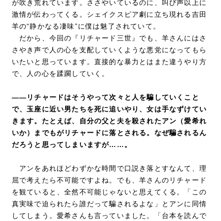
が吹き荒れています。ささやいているのに、叫び声以上に
激情が伝わってくる。シェイクスピア劇に立ち現れる吉田
羊の“静かなる凄味”に僕は魅了されていて。
だから、今回の『リチャード三世』でも、羊さんにはさ
さやき声で人の心を支配していくような悪党になってもら
いたいと思っています。直接的な暴力とはまた違うやり方
で、人の心を蹂躙していく。
――リチャードはそうやって次々と人を騙していくこと
で、玉座に近い男たちを死に追いやり、女は手なずけてい
きます。たとえば、自分の父と夫を殺されたアン（愛希れ
いか）までもがリチャードに落とされる。なぜ騙されるん
だろうと思ってしまいますが……。
アンをあれほどわずかな時間で口説き落とすなんて、理
屈で考えたら不可能ですよね。でも、羊さんのリチャード
を観ていると、全然不可能じゃないと思えてくる。「この
真実味で迫られたら誰だって騙されるよな」とアンに同情
してしまう。愛希さんも言っていました。「台本を読んで