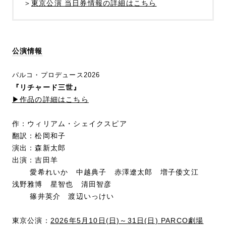
＞
東京公演 当日券情報の詳細はこちら
公演情報
パルコ・プロデュース2026
『リチャード三世』
▶︎作品の詳細はこちら
作：ウィリアム・シェイクスピア
翻訳：松岡和子
演出：森新太郎
出演：吉田羊
愛希れいか 中越典子 赤澤遼太郎
増子倭文江
浅野雅博
星智也
清田智彦
篠井英介 渡辺いっけい
東京公演：
2026年5月10日(日)～31日(日) PARCO劇場