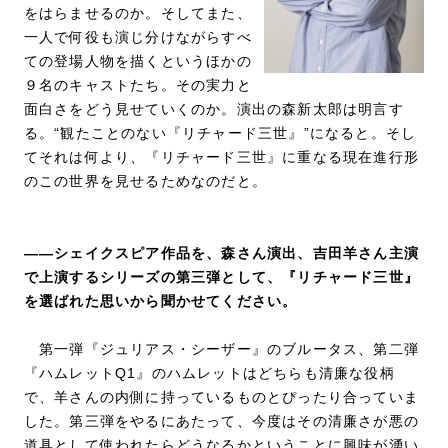
をはらませるのか。そしてまた、
一人で何役も演じ分けながらすべ
ての登場人物を描くというほかの
９名のキャストたち。その実力と
面白さをどう見せていくのか。演出の森新太郎は明言す
る。“観たことのない『リチャード三世』”になると。そし
てそれは何より、『リチャード三世』に重なる現在進行形
のこの世界を見せるためなのだと。
――シェイクスピア作品を、森さん演出、吉田羊さん主演
で上演するシリーズの第三弾として、『リチャード三世』
を選ばれた思いから聞かせてください。
第一弾『ジュリアス・シーザー』のブルータス、第二弾
『ハムレットQ1』のハムレットはどちらも清廉な役柄
で、羊さんの内側に持っているものとぴったり合っていま
した。第三弾をやるにあたって、今度はその清廉さが悪の
道具として使われたらどうなるかということに興味が湧い