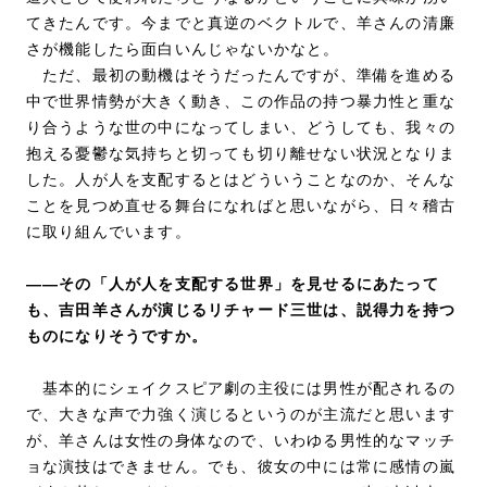
てきたんです。今までと真逆のベクトルで、羊さんの清廉
さが機能したら面白いんじゃないかなと。
ただ、最初の動機はそうだったんですが、準備を進める
中で世界情勢が大きく動き、この作品の持つ暴力性と重な
り合うような世の中になってしまい、どうしても、我々の
抱える憂鬱な気持ちと切っても切り離せない状況となりま
した。人が人を支配するとはどういうことなのか、そんな
ことを見つめ直せる舞台になればと思いながら、日々稽古
に取り組んでいます。
――その「人が人を支配する世界」を見せるにあたって
も、吉田羊さんが演じるリチャード三世は、説得力を持つ
ものになりそうですか。
基本的にシェイクスピア劇の主役には男性が配されるの
で、大きな声で力強く演じるというのが主流だと思います
が、羊さんは女性の身体なので、いわゆる男性的なマッチ
ョな演技はできません。でも、彼女の中には常に感情の嵐