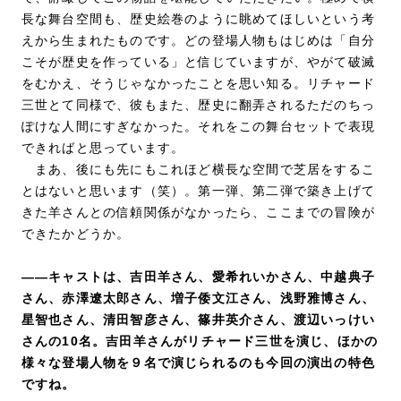
長な舞台空間も、歴史絵巻のように眺めてほしいという考
えから生まれたものです。どの登場人物もはじめは「自分
こそが歴史を作っている」と信じていますが、やがて破滅
をむかえ、そうじゃなかったことを思い知る。リチャード
三世とて同様で、彼もまた、歴史に翻弄されるただのちっ
ぽけな人間にすぎなかった。それをこの舞台セットで表現
できればと思っています。
まあ、後にも先にもこれほど横長な空間で芝居をするこ
とはないと思います（笑）。第一弾、第二弾で築き上げて
きた羊さんとの信頼関係がなかったら、ここまでの冒険が
できたかどうか。
――キャストは、吉田羊さん、愛希れいかさん、中越典子
さん、赤澤遼太郎さん、増子倭文江さん、浅野雅博さん、
星智也さん、清田智彦さん、篠井英介さん、渡辺いっけい
さんの10名。吉田羊さんがリチャード三世を演じ、ほかの
様々な登場人物を９名で演じられるのも今回の演出の特色
ですね。