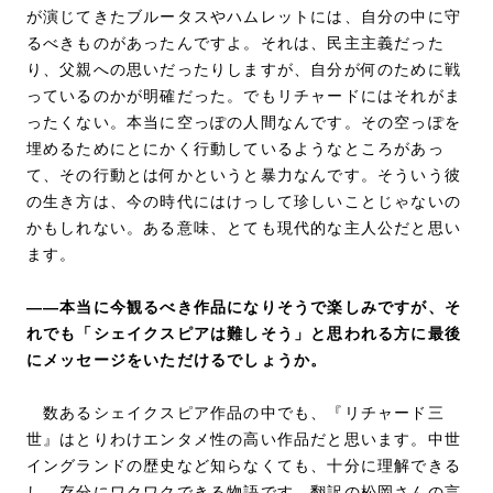
が演じてきたブルータスやハムレットには、自分の中に守
るべきものがあったんですよ。それは、民主主義だった
り、父親への思いだったりしますが、自分が何のために戦
っているのかが明確だった。でもリチャードにはそれがま
ったくない。本当に空っぽの人間なんです。その空っぽを
埋めるためにとにかく行動しているようなところがあっ
て、その行動とは何かというと暴力なんです。そういう彼
の生き方は、今の時代にはけっして珍しいことじゃないの
かもしれない。ある意味、とても現代的な主人公だと思い
ます。
――本当に今観るべき作品になりそうで楽しみですが、そ
れでも「シェイクスピアは難しそう」と思われる方に最後
にメッセージをいただけるでしょうか。
数あるシェイクスピア作品の中でも、『リチャード三
世』はとりわけエンタメ性の高い作品だと思います。中世
イングランドの歴史など知らなくても、十分に理解できる
し、存分にワクワクできる物語です。翻訳の松岡さんの言