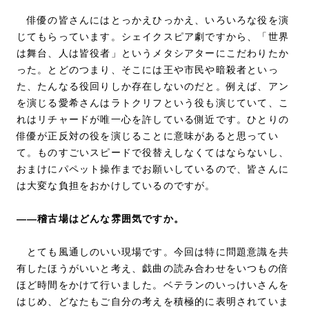
俳優の皆さんにはとっかえひっかえ、いろいろな役を演
じてもらっています。シェイクスピア劇ですから、「世界
は舞台、人は皆役者」というメタシアターにこだわりたか
った。とどのつまり、そこには王や市民や暗殺者といっ
た、たんなる役回りしか存在しないのだと。例えば、アン
を演じる愛希さんはラトクリフという役も演じていて、こ
れはリチャードが唯一心を許している側近です。ひとりの
俳優が正反対の役を演じることに意味があると思ってい
て。ものすごいスピードで役替えしなくてはならないし、
おまけにパペット操作までお願いしているので、皆さんに
は大変な負担をおかけしているのですが。
――稽古場はどんな雰囲気ですか。
とても風通しのいい現場です。今回は特に問題意識を共
有したほうがいいと考え、戯曲の読み合わせをいつもの倍
ほど時間をかけて行いました。ベテランのいっけいさんを
はじめ、どなたもご自分の考えを積極的に表明されていま