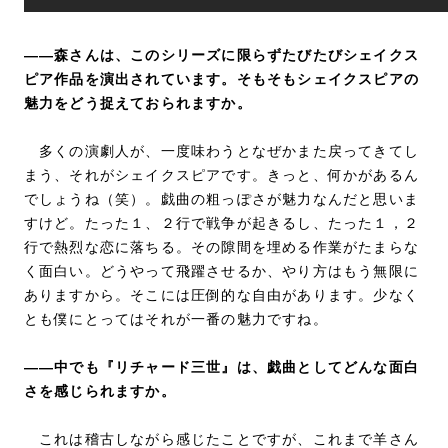
――森さんは、このシリーズに限らずたびたびシェイクス
ピア作品を演出されています。そもそもシェイクスピアの
魅力をどう捉えておられますか。
多くの演劇人が、一度味わうとなぜかまた戻ってきてし
まう、それがシェイクスピアです。きっと、何かがあるん
でしょうね（笑）。戯曲の粗っぽさが魅力なんだと思いま
すけど。たった１、２行で戦争が起きるし、たった１，２
行で熱烈な恋に落ちる。その隙間を埋める作業がたまらな
く面白い。どうやって飛躍させるか、やり方はもう無限に
ありますから。そこには圧倒的な自由があります。少なく
とも僕にとってはそれが一番の魅力ですね。
――中でも『リチャード三世』は、戯曲としてどんな面白
さを感じられますか。
これは稽古しながら感じたことですが、これまで羊さん