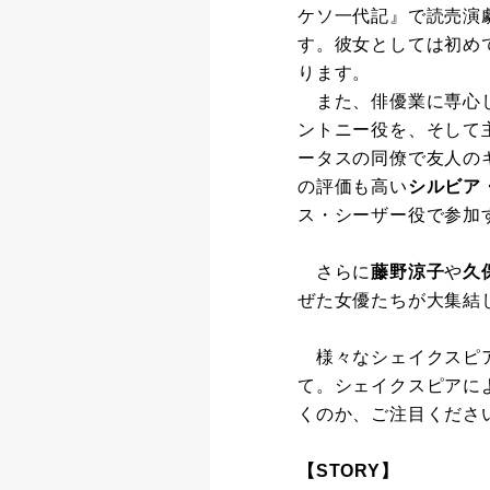
ケソ一代記』で読売演
す。彼女としては初め
ります。
また、俳優業に専心し
ントニー役を、そして
ータスの同僚で友人の
の評価も高い
シルビア
ス・シーザー役で参加
さらに
藤野涼子
や
久
ぜた女優たちが大集結
様々なシェイクスピア
て。シェイクスピアに
くのか、ご注目くださ
【STORY】