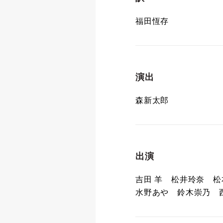
福田恆存
演出
森新太郎
出演
吉田 羊 松井玲奈 
水野あや 鈴木崇乃 