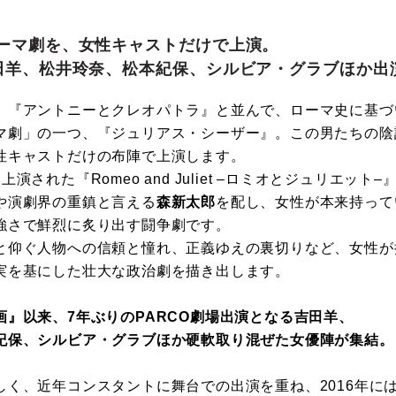
ーマ劇を、女性キャストだけで上演。
田羊、松井玲奈、松本紀保、シルビア・グラブほか出
『アントニーとクレオパトラ』と並んで、ローマ史に基づ
マ劇」の一つ、『ジュリアス・シーザー』。この男たちの陰
性キャストだけの布陣で上演します。
された『Romeo and Juliet –ロミオとジュリエット
や演劇界の重鎮と言える
森新太郎
を配し、女性が本来持って
強さで鮮烈に炙り出す闘争劇です。
と仰ぐ人物への信頼と憧れ、正義ゆえの裏切りなど、女性が
実を基にした壮大な政治劇を描き出します。
』以来、7年ぶりのPARCO劇場出演となる吉田羊、
紀保、シルビア・グラブほか硬軟取り混ぜた女優陣が集結。
く、近年コンスタントに舞台での出演を重ね、2016年に