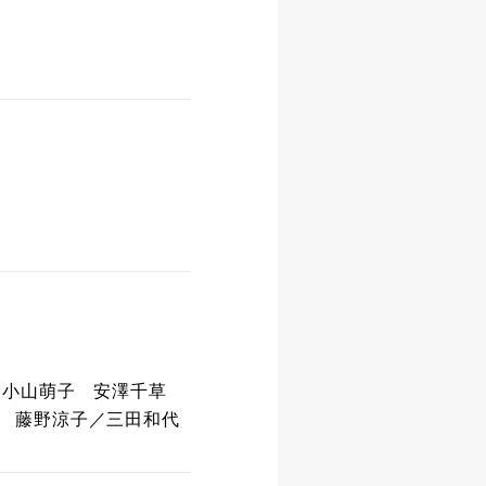
葵 小山萌子 安澤千草
 藤野涼子／三田和代