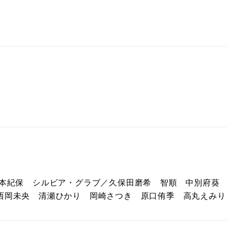
松本紀保 シルビア・グラブ／久保田磨希 智順 中別府
西岡未央 清瀬ひかり 岡崎さつき 原口侑季 高丸えみり