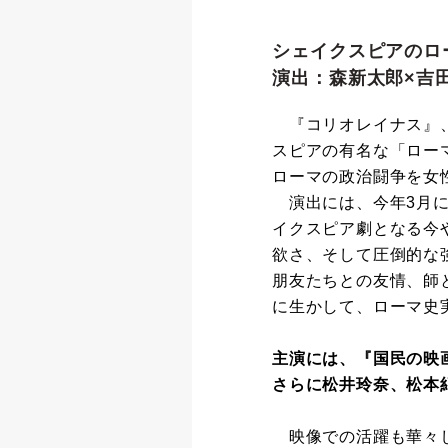
シェイクスピアのロ
演出：森新太郎×吉
『コリオレイナス』、
スピアの有名な「ロー
ローマの政治闘争を女
演出には、今年3月に上演
イクスピア劇となる今
欲さ、そして圧倒的な
朋友たちとの友情、師
に生かして、ローマ史
主演には、『国民の映画
さらに松井玲奈、松本
映像での活躍も華々し