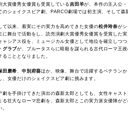
劇大賞優秀女優賞も受賞している
吉田羊
が、本作の主人公・
てのシェイクスピア劇、PARCO劇場では初主演、そして森
て以来、着実にその実力を高めてきた女優の
松井玲奈
がシ
主に舞台で活動をし、読売演劇大賞優秀女優賞を受賞した実
キャシアス役を、ミュージカル女優として地位を確立しつつ
・グラブ
が、ブルータスらに暗殺を謀られる古代ローマ王政
することとなりました。
保田磨希
、
中別府葵
ほか、映像、舞台で活躍するベテランか
し、女優だけのシェイクスピア劇に挑みます。
劇を手掛けてきた演出の森新太郎としても、女性キャスト
よる壮大なローマ悲劇を、森新太郎とこの実力派女優陣がど
い。