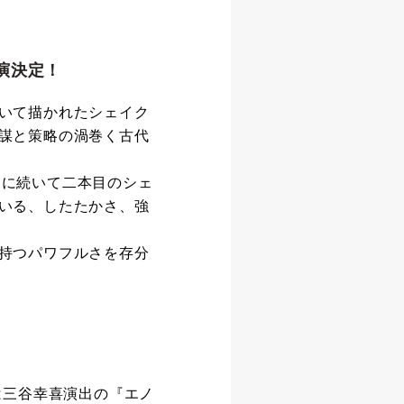
演決定！
いて描かれたシェイク
謀と策略の渦巻く古代
–』に続いて二本目のシェ
いる、したたかさ、強
持つパワフルさを存分
は三谷幸喜演出の『エノ