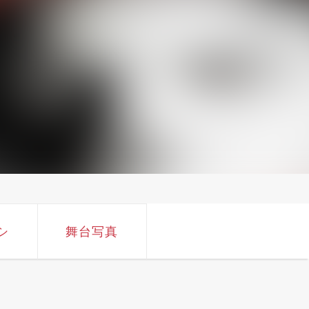
シ
舞台写真