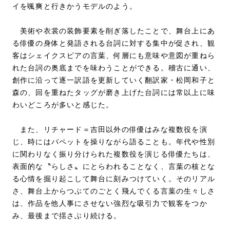
イを颯爽と行きかうモデルのよう。
美術や衣裳の装飾要素を削ぎ落したことで、舞台上にあ
る俳優の身体と発語される台詞に対する集中が促され、観
客はシェイクスピアの言葉、何層にも意味や意図が重ねら
れた台詞の奥底までを味わうことができる。稽古に通い、
創作に沿って逐一訳語を更新していく翻訳家・松岡和子と
森の、回を重ねたタッグが磨き上げた台詞には常以上に味
わいどころが多いと感じた。
また、リチャード＝吉田以外の俳優はみな複数役を演
じ、時にはパペットを操りながら語ることも。年代や性別
に関わりなく振り分けられた複数役を演じる俳優たちは、
表面的な〝らしさ〟にとらわれることなく、言葉の核とな
る心情を掘り起こして舞台に刻みつけていく。そのリアル
さ、舞台上からつぶてのごとく飛んでくる言葉の生々しさ
は、作品を他人事にさせない強烈な吸引力で観客をつか
み、最後まで揺さぶり続ける。