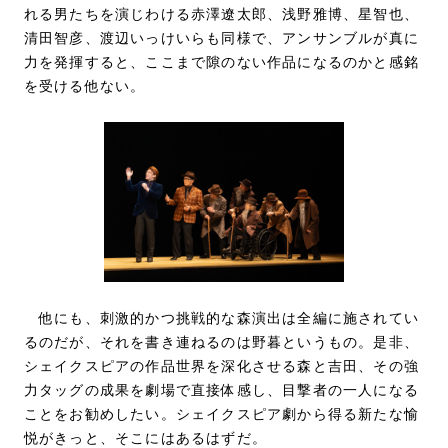
れる男たちを演じわける赤澤遼太郎、浅野雅博、星智也、
清田智彦、渡辺いっけいらも同様で、アンサンブルが真に
力を発揮すると、ここまで隙のない作品になるのかと感銘
を受ける他ない。
他にも、刺激的かつ挑戦的な森演出は全編に施されてい
るのだが、それを書き連ねるのは野暮というもの。是非、
シェイクスピアの作品世界を深化させる森と吉田、その強
力タッグの成果を劇場で直接体感し、目撃者の一人になる
ことをお勧めしたい。シェイクスピア劇から得る新たな愉
悦がきっと、そこにはあるはずだ。