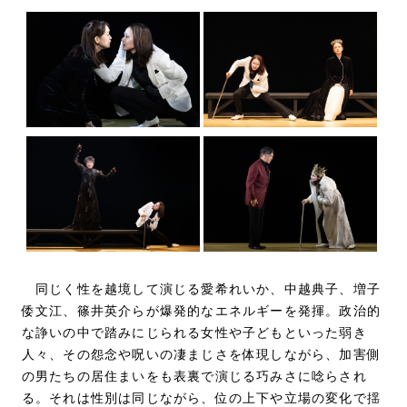
同じく性を越境して演じる愛希れいか、中越典子、増子
倭文江、篠井英介らが爆発的なエネルギーを発揮。政治的
な諍いの中で踏みにじられる女性や子どもといった弱き
人々、その怨念や呪いの凄まじさを体現しながら、加害側
の男たちの居住まいをも表裏で演じる巧みさに唸らされ
る。それは性別は同じながら、位の上下や立場の変化で揺