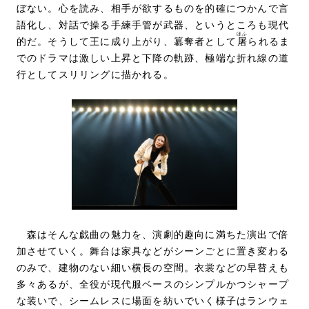
ぼない。心を読み、相手が欲するものを的確につかんで言
語化し、対話で操る手練手管が武器、というところも現代
ほふ
的だ。そうして王に成り上がり、簒奪者として
屠
られるま
でのドラマは激しい上昇と下降の軌跡、極端な折れ線の道
行としてスリリングに描かれる。
森はそんな戯曲の魅力を、演劇的趣向に満ちた演出で倍
加させていく。舞台は家具などがシーンごとに置き変わる
のみで、建物のない細い横長の空間。衣裳などの早替えも
多々あるが、全役が現代服ベースのシンプルかつシャープ
な装いで、シームレスに場面を紡いでいく様子はランウェ