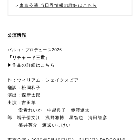
＞
東京公演 当日券情報の詳細はこちら
公演情報
パルコ・プロデュース2026
『リチャード三世』
▶︎作品の詳細はこちら
作：ウィリアム・シェイクスピア
翻訳：松岡和子
演出：森新太郎
出演：吉田羊
愛希れいか 中越典子 赤澤遼太
郎
増子倭文江
浅野雅博
星智也
清田智彦
篠井英介 渡辺いっけい
東京公演：
2026年5月10日(日)～31日(日) PARCO劇場