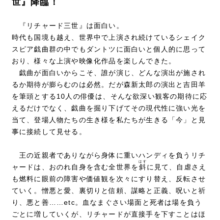
世』降臨！
『リチャード三世』は面白い。
時代も国境も越え、世界中で上演され続けているシェイク
スピア戯曲群の中でもダントツに面白いと個人的に思って
おり、様々な上演や映像化作品を楽しんできた。
戯曲が面白いからこそ、誰が演じ、どんな演出が施され
るか期待が膨らむのは必然。だが森新太郎の演出と吉田羊
を筆頭とする10人の俳優は、そんな欲深い観客の期待に応
えるだけでなく、戯曲を掘り下げてその現代性に強い光を
当て、登場人物たちの生き様を私たちが生きる「今」と見
事に接続して見せる。
王の近親者でありながら身体に重いハンディを負うリチ
はす
ャードは、おのれ自身を含む全世界を
斜
に見て、自虐さえ
も燃料に眼前の障害や価値観を次々にすり替え、反転させ
ていく。憎悪と愛、裏切りと信頼、謀略と正義、呪いと祈
り、悪と善……etc。血なまぐさい場面と死者は場を負う
ごとに増していくが、リチャードが直接手を下すことはほ