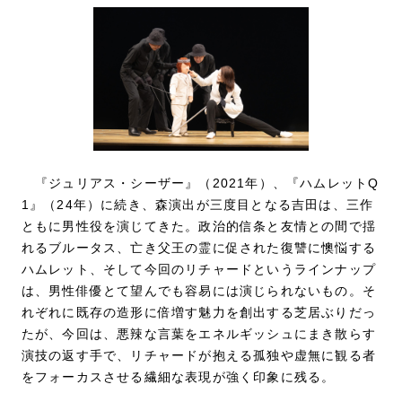
『ジュリアス・シーザー』（2021年）、『ハムレットQ
1』（24年）に続き、森演出が三度目となる吉田は、三作
ともに男性役を演じてきた。政治的信条と友情との間で揺
れるブルータス、亡き父王の霊に促された復讐に懊悩する
ハムレット、そして今回のリチャードというラインナップ
は、男性俳優とて望んでも容易には演じられないもの。そ
れぞれに既存の造形に倍増す魅力を創出する芝居ぶりだっ
たが、今回は、悪辣な言葉をエネルギッシュにまき散らす
演技の返す手で、リチャードが抱える孤独や虚無に観る者
をフォーカスさせる繊細な表現が強く印象に残る。