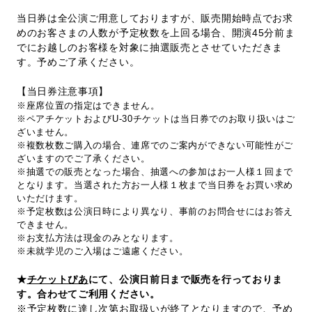
当日券は全公演ご用意しておりますが、販売開始時点でお求
めのお客さまの人数が予定枚数を上回る場合、開演45分前ま
でにお越しのお客様を対象に抽選販売とさせていただきま
す。予めご了承ください。
【当日券注意事項】
※座席位置の指定はできません。
※ペアチケットおよびU-30チケットは当日券でのお取り扱いはご
ざいません。
※複数枚数ご購入の場合、連席でのご案内ができない可能性がご
ざいますのでご了承ください。
※抽選での販売となった場合、抽選への参加はお一人様１回まで
となります。当選された方お一人様１枚まで当日券をお買い求め
いただけます。
※予定枚数は公演日時により異なり、事前のお問合せにはお答え
できません。
※お支払方法は現金のみとなります。
※未就学児のご入場はご遠慮ください。
★
チケットぴあ
にて、公演日前日まで販売を行っておりま
す。合わせてご利用ください。
※予定枚数に達し次第お取扱いが終了となりますので、予め