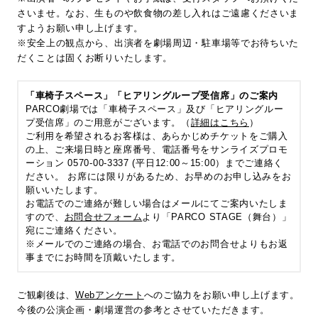
さいませ。なお、生ものや飲食物の差し入れはご遠慮くださいま
すようお願い申し上げます。
※安全上の観点から、出演者を劇場周辺・駐車場等でお待ちいた
だくことは固くお断りいたします。
「車椅子スペース」「ヒアリングループ受信席」のご案内
PARCO劇場では「車椅子スペース」及び「ヒアリングルー
プ受信席」のご用意がございます。（
詳細はこちら
）
ご利用を希望されるお客様は、あらかじめチケットをご購入
の上、ご来場日時と座席番号、電話番号をサンライズプロモ
ーション 0570-00-3337 (平日12:00～15:00）までご連絡く
ださい。 お席には限りがあるため、お早めのお申し込みをお
願いいたします。
お電話でのご連絡が難しい場合はメールにてご案内いたしま
すので、
お問合せフォーム
より「PARCO STAGE（舞台）」
宛にご連絡ください。
※メールでのご連絡の場合、お電話でのお問合せよりもお返
事までにお時間を頂戴いたします。
ご観劇後は、
Webアンケート
へのご協力をお願い申し上げます。
今後の公演企画・劇場運営の参考とさせていただきます。