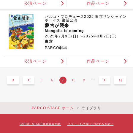
公演ページ
作品ページ
パルコ・プロデュース2025 東京サンシャイン
ボーイズ 復活公演
蒙古が襲来
Mongolia is coming
2025年2月9日(日) 〜2025年3月2日(日)
東京
PARCO劇場
公演ページ
作品ページ
5
6
7
8
9
•••
PARCO STAGE ホーム
ライブラリ
PARCO STAGE鑑賞基本約款
チケット転売禁止に関するお願い