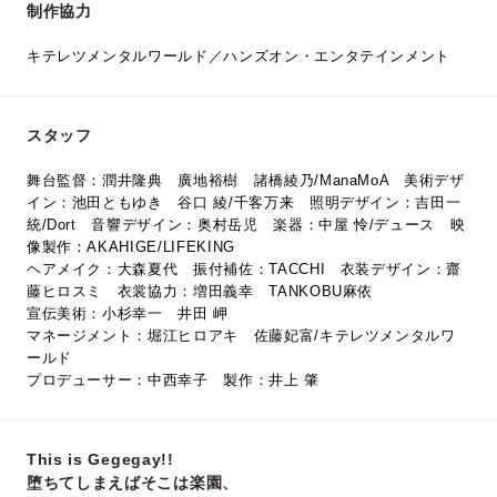
制作協力
キテレツメンタルワールド／ハンズオン・エンタテインメント
スタッフ
舞台監督：潤井隆典 廣地裕樹 諸橋綾乃/ManaMoA 美術デザ
イン：池田ともゆき 谷口 綾/千客万来 照明デザイン：吉田一
統/Dort 音響デザイン：奥村岳児 楽器：中屋 怜/デュース 映
像製作：AKAHIGE/LIFEKING
ヘアメイク：大森夏代 振付補佐：TACCHI 衣装デザイン：齋
藤ヒロスミ 衣裳協力：増田義幸 TANKOBU麻依
宣伝美術：小杉幸一 井田 岬
マネージメント：堀江ヒロアキ 佐藤妃富/キテレツメンタルワ
ールド
プロデューサー：中西幸子 製作：井上 肇
This is Gegegay!!
堕ちてしまえばそこは楽園、