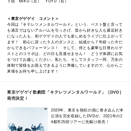
下段 MIKU（左） YUYU（右）
＜東京ゲゲゲイ コメント＞
今回は『キテレツメンタルワールド』という、ベスト盤と言って
も過言ではないアルバムを引っさげ、昔から好きな人も最近好き
になった人も、初ゲゲゲイの人でも楽しめるライブに仕上がって
ます！ 初心に戻った５人のダンスと、結成から７年経った今だ
からできるパフォーマンス！ そして、何とも豪華な日替わりゲ
ストとのコラボは、どの日も見逃せません！ どうぞ体調にお気
をつけてお越しください。私たち、そしてスタッフ一同、万全の
体制で皆様をお迎えできるように準備していますので、心からご
来場をお待ち申し上げます！
東京ゲゲゲイ歌劇団「キテレツメンタルワールド」［DVD］
発売決定！
2020年、東京を熱狂の渦に巻き込んだ本
公演を完全収録したDVDが、2021年の2
4都市25回ツアーに先駆け発売！