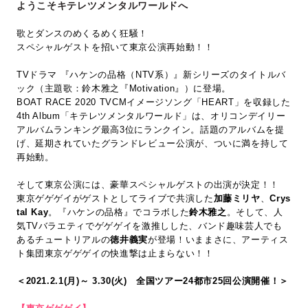
ようこそキテレツメンタルワールドへ
歌とダンスのめくるめく狂騒！
スペシャルゲストを招いて東京公演再始動！！
TVドラマ 『ハケンの品格（NTV系）』新シリーズのタイトルバ
ック（主題歌：鈴木雅之『Motivation』）に登場。
BOAT RACE 2020 TVCMイメージソング「HEART」を収録した
4th Album「キテレツメンタルワールド」は、オリコンデイリー
アルバムランキング最高3位にランクイン。話題のアルバムを提
げ、延期されていたグランドレビュー公演が、ついに満を持して
再始動。
そして東京公演には、豪華スペシャルゲストの出演が決定！！
東京ゲゲゲイがゲストとしてライブで共演した
加藤ミリヤ
、
Crys
tal Kay
。『ハケンの品格』でコラボした
鈴木雅之
。そして、人
気TVバラエティでゲゲゲイを激推しした、バンド趣味芸人でも
あるチュートリアルの
徳井義実
が登場！いままさに、アーティス
ト集団東京ゲゲゲイの快進撃は止まらない！！
＜2021.2.1(月)～ 3.30(火) 全国ツアー24都市25回公演開催！＞