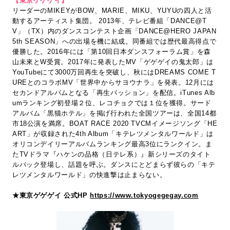
【東京ゲゲゲイ】
リーダーのMIKEYがBOW、MARIE、MIKU、YUYUの四人と活
動するアーティスト集団。 2013年、テレビ番組「DANCE@T
V」（TX）内のダンスコンテスト企画「DANCE@HERO JAPAN
5th SEASON」への出場を機に結成。同番組では歴代最高得点で
優勝した。2016年には「第10回日本ダンスフォーラム賞」を森
山未來とW受賞。2017年に発表したMV「ゲゲゲイの鬼太郎」は
YouTubeにて3000万回再生を突破し、秋にはDREAMS COME T
UREとのコラボMV「世界中からサヨウナラ」を発表。12月には
セカンドアルバムとなる「再生パッション」を配信。iTunes Alb
umランキング初登場２位、レコチョクでは１位を獲得。サード
アルバム「黒猫ホテル」を掲げ行われた全国ツアーは、全国14都
市18公演を満席。BOAT RACE 2020 TVCMイメージソング「HE
ART」が収録された4th Album「キテレツメンタルワールド」は
オリコンデイリーアルバムランキング最高3位にランクイン。ま
たTVドラマ『ハケンの品格（日テレ系）』新シリーズのタイト
ルバック登場し、話題を呼ぶ。ダンスにとどまらず彼らの「キテ
レツメンタルワールド」の快進撃は止まらない。
★東京ゲゲゲイ 公式HP
https://www.tokyogegegay.com