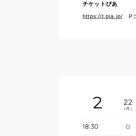
チケットぴあ
https://t.pia.jp/
Pコー
2
22
（月）
18:30
◎