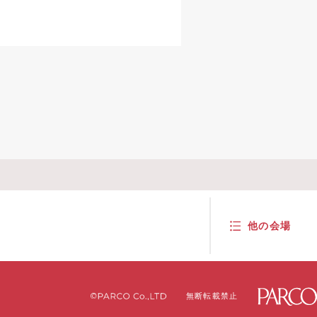
他の
会場
無断転載禁止