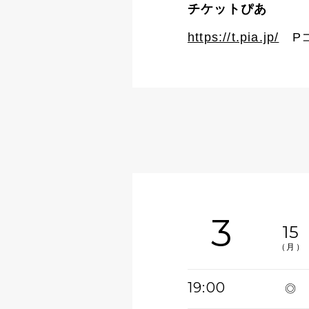
チケットぴあ
https://t.pia.jp/
Pコー
3
15
（月）
19:00
◎