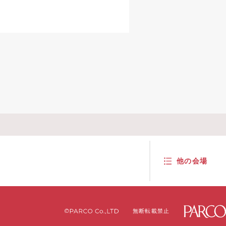
他の
会場
無断転載禁止