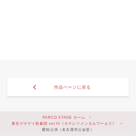
作品ページに戻る
PARCO STAGE ホーム
東京ゲゲゲイ歌劇団 vol.IV《キテレツメンタルワールド》
愛知公演（名古屋市公会堂）