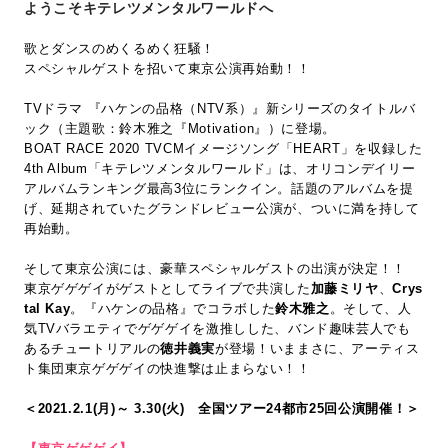
ようこそキテレツメンタルワールドへ
歌とダンスのめくるめく狂騒！
スペシャルゲストを招いて東京公演再始動！！
TVドラマ 『ハケンの品格（NTV系）』新シリーズのタイトルバ
ック（主題歌：鈴木雅之『Motivation』）に登場。
BOAT RACE 2020 TVCMイメージソング「HEART」を収録した
4th Album「キテレツメンタルワールド」は、オリコンデイリー
アルバムランキング最高3位にランクイン。話題のアルバムを提
げ、延期されていたグランドレビュー公演が、ついに満を持して
再始動。
そして東京公演には、豪華スペシャルゲストの出演が決定！！
東京ゲゲゲイがゲストとしてライブで共演した
加藤ミリヤ
、
Crys
tal Kay
。『ハケンの品格』でコラボした
鈴木雅之
。そして、人
気TVバラエティでゲゲゲイを激推しした、バンド趣味芸人でも
あるチュートリアルの
徳井義実
が登場！いままさに、アーティス
ト集団東京ゲゲゲイの快進撃は止まらない！！
＜2021.2.1(月)～ 3.30(火) 全国ツアー24都市25回公演開催！＞