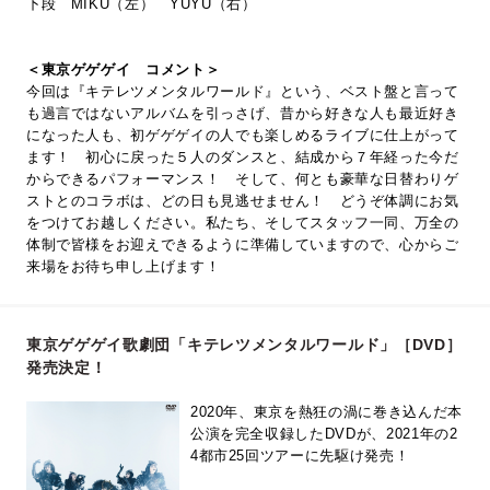
下段 MIKU（左） YUYU（右）
＜東京ゲゲゲイ コメント＞
今回は『キテレツメンタルワールド』という、ベスト盤と言って
も過言ではないアルバムを引っさげ、昔から好きな人も最近好き
になった人も、初ゲゲゲイの人でも楽しめるライブに仕上がって
ます！ 初心に戻った５人のダンスと、結成から７年経った今だ
からできるパフォーマンス！ そして、何とも豪華な日替わりゲ
ストとのコラボは、どの日も見逃せません！ どうぞ体調にお気
をつけてお越しください。私たち、そしてスタッフ一同、万全の
体制で皆様をお迎えできるように準備していますので、心からご
来場をお待ち申し上げます！
東京ゲゲゲイ歌劇団「キテレツメンタルワールド」［DVD］
発売決定！
2020年、東京を熱狂の渦に巻き込んだ本
公演を完全収録したDVDが、2021年の2
4都市25回ツアーに先駆け発売！