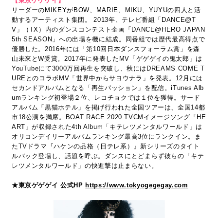
【東京ゲゲゲイ】
リーダーのMIKEYがBOW、MARIE、MIKU、YUYUの四人と活
動するアーティスト集団。 2013年、テレビ番組「DANCE@T
V」（TX）内のダンスコンテスト企画「DANCE@HERO JAPAN
5th SEASON」への出場を機に結成。同番組では歴代最高得点で
優勝した。2016年には「第10回日本ダンスフォーラム賞」を森
山未來とW受賞。2017年に発表したMV「ゲゲゲイの鬼太郎」は
YouTubeにて3000万回再生を突破し、秋にはDREAMS COME T
UREとのコラボMV「世界中からサヨウナラ」を発表。12月には
セカンドアルバムとなる「再生パッション」を配信。iTunes Alb
umランキング初登場２位、レコチョクでは１位を獲得。サード
アルバム「黒猫ホテル」を掲げ行われた全国ツアーは、全国14都
市18公演を満席。BOAT RACE 2020 TVCMイメージソング「HE
ART」が収録された4th Album「キテレツメンタルワールド」は
オリコンデイリーアルバムランキング最高3位にランクイン。ま
たTVドラマ『ハケンの品格（日テレ系）』新シリーズのタイト
ルバック登場し、話題を呼ぶ。ダンスにとどまらず彼らの「キテ
レツメンタルワールド」の快進撃は止まらない。
★東京ゲゲゲイ 公式HP
https://www.tokyogegegay.com