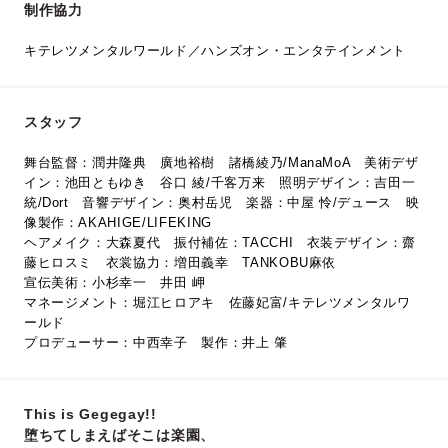
制作協力
キテレツメンタルワールド／ハンズオン・エンタテインメント
スタッフ
舞台監督：潤井隆典 廣地裕樹 諸橋綾乃/ManaMoA 美術デザ
イン：池田ともゆき 谷口 綾/千客万来 照明デザイン：吉田一
統/Dort 音響デザイン：奥村岳児 楽器：中屋 怜/デュース 映
像製作：AKAHIGE/LIFEKING
ヘアメイク：大森夏代 振付補佐：TACCHI 衣装デザイン：齋
藤ヒロスミ 衣裳協力：増田義幸 TANKOBU麻依
宣伝美術：小杉幸一 井田 岬
マネージメント：堀江ヒロアキ 佐藤妃富/キテレツメンタルワ
ールド
プロデューサー：中西幸子 製作：井上 肇
This is Gegegay!!
堕ちてしまえばそこは楽園、